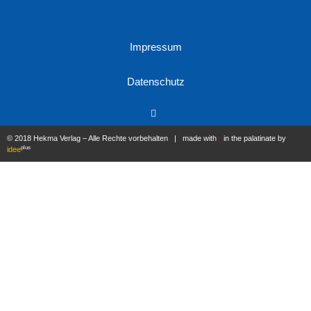
Impressum
Datenschutz
© 2018 Hekma Verlag – Alle Rechte vorbehalten | made with
in the palatinate by
plus
idee